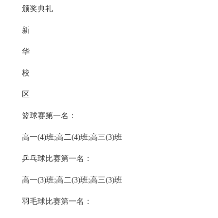
颁奖典礼
新
华
校
区
篮球赛第一名：
高一(4)班;高二(4)班;高三(3)班
乒乓球比赛第一名：
高一(3)班;高二(3)班;高三(3)班
羽毛球比赛第一名：