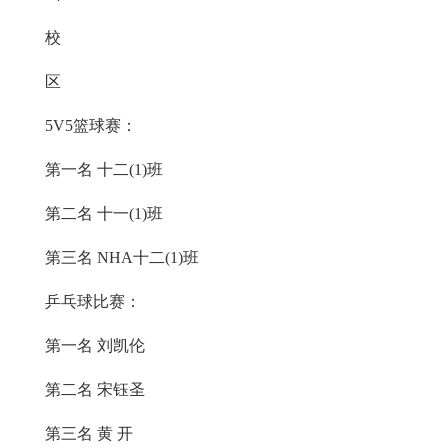
校
区
5V5篮球赛：
第一名 十二(1)班
第二名 十一(1)班
第三名 NHA十二(1)班
乒乓球比赛：
第一名 刘凯伦
第二名 宋钰圣
第三名 黄 开