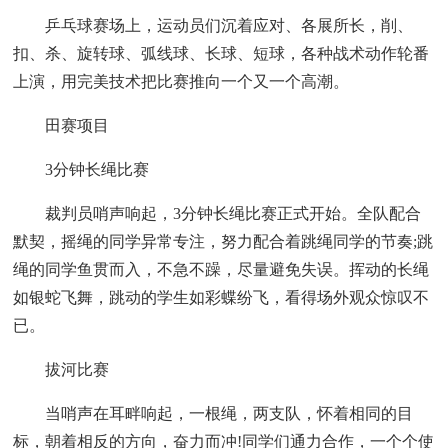
乒乓球赛场上，运动员们沉着应对、各展所长，削、
扣、杀、旋转球、弧线球、长球、短球，各种战术动作轮番
上演，用完美技术把比赛推向一个又一个高潮。
田赛项目
3分钟长绳比赛
裁判员哨声响起，3分钟长绳比赛正式开始。全队配合
默契，摇绳的同学异常专注，努力配合着跳绳同学的节奏;跳
绳的同学鱼贯而入，不急不躁，尽量避免失误。挥动的长绳
如银蛇飞舞，跳动的学生如彩蝶纷飞，看得场外观众惊叹不
已。
拔河比赛
当哨声在耳畔响起，一根绳，两支队，怀着相同的目
标，朝着相反的方向，奋力而冲!同学们通力合作，一个个使